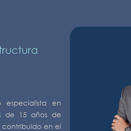
tructura
 especialista en
s de 15 años de
contribuido en el