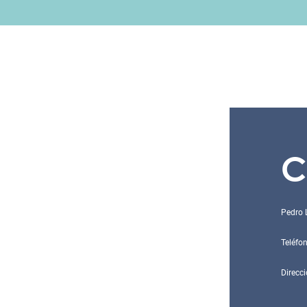
C
Pedro 
Teléfo
Direcci