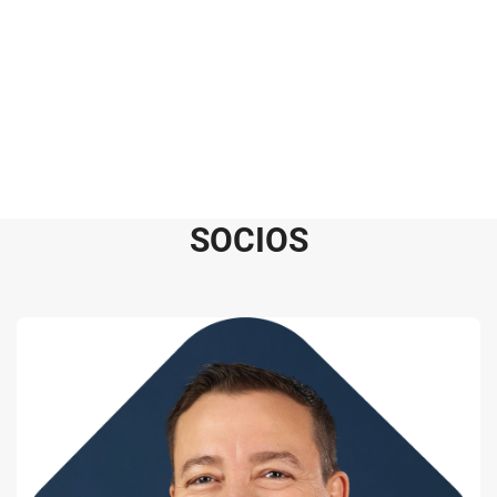
S
O
C
I
O
S