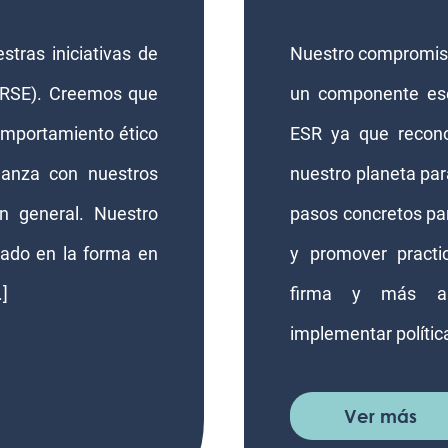
stras iniciativas de
Nuestro compromiso
 (RSE). Creemos que
un componente ese
comportamiento ético
ESR ya que recono
ianza con nuestros
nuestro planeta pa
n general. Nuestro
pasos concretos pa
jado en la forma en
y promover practi
]
firma y más all
implementar políticas
Ver más