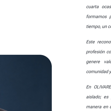
cuarta ocas
formamos p
tiempo, un 
Este recono
profesión co
genere val
comunidad y 
En OLIVARES
aislado; es
manera en q