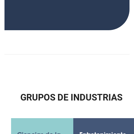
G
R
U
P
O
S
D
E
I
N
D
U
S
T
R
I
A
S