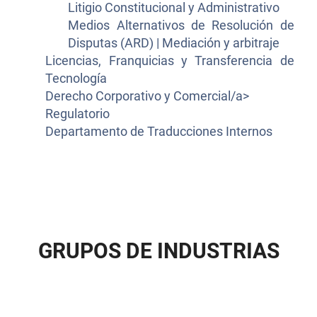
Litigio Constitucional y Administrativo
Medios Alternativos de Resolución de
Disputas (ARD) | Mediación y arbitraje
Licencias, Franquicias y Transferencia de
Tecnología
Derecho Corporativo y Comercial/a>
Regulatorio
Departamento de Traducciones Internos
G
R
U
P
O
S
D
E
I
N
D
U
S
T
R
I
A
S