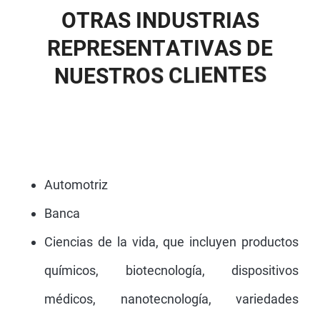
O
T
R
A
S
I
N
D
U
S
T
R
I
A
S
R
E
P
R
E
S
E
N
T
A
T
I
V
A
S
D
E
N
U
E
S
T
R
O
S
C
L
I
E
N
T
E
S
Automotriz
Banca
Ciencias de la vida, que incluyen productos
químicos, biotecnología, dispositivos
médicos, nanotecnología, variedades