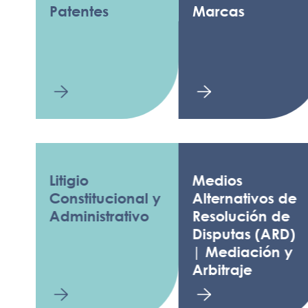
Patentes
Marcas
D
A
Litigio
Medios
L
Constitucional y
Alternativos de
F
Administrativo
Resolución de
T
Disputas (ARD)
d
| Mediación y
Arbitraje