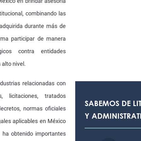
 México en brindar asesoría
titucional, combinando las
l adquirida durante más de
irma participar de manera
gicos contra entidades
alto nivel.
dustrias relacionadas con
, licitaciones, tratados
SABEMOS DE LI
decretos, normas oficiales
Y ADMINISTRAT
gales aplicables en México
a ha obtenido importantes