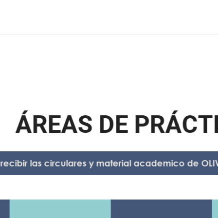
Á
R
E
A
S
D
E
P
R
Á
C
T
I
C
ir las circulares y material academico de OLIVARES