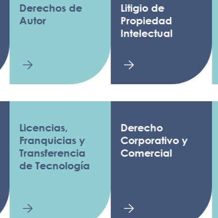
erechos de
Litigio de
Anti
utor
Propiedad
Luch
Intelectual
fals
icencias,
Derecho
Regu
ranquicias y
Corporativo y
ransferencia
Comercial
e Tecnología