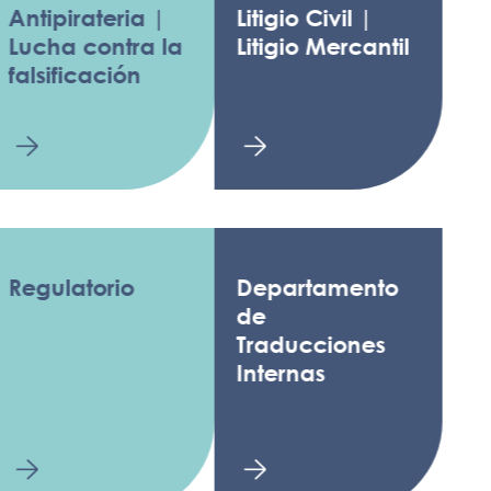
pirateria |
Litigio Civil |
a contra la
Litigio Mercantil
ificación
latorio
Departamento
de
Traducciones
Internas