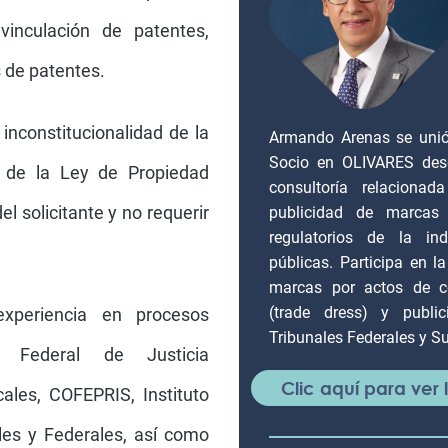
inculación de patentes,
s de patentes.
nconstitucionalidad de la
Armando Arenas se unió 
Socio en OLIVARES desd
o de la Ley de Propiedad
consultoría relacionad
el solicitante y no requerir
publicidad de marcas 
regulatorios de la ind
públicas. Participa en la
marcas por actos de c
(trade dress) y publi
experiencia en procesos
Tribunales Federales y S
l Federal de Justicia
Clic aquí para ver
ales, COFEPRIS, Instituto
les y Federales, así como