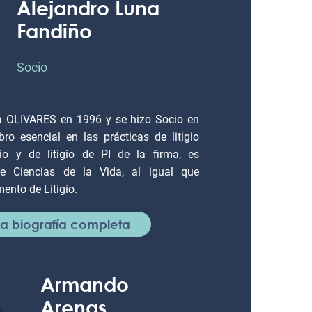
Alejandro Luna
Fandiño
Socio
a OLIVARES en 1996 y se hizo Socio en
o esencial en las prácticas de litigio
orio y de litigio de PI de la firma, es
de Ciencias de la Vida, al igual que
ento de Litigio.
 la biografía completa
Armando
Arenas