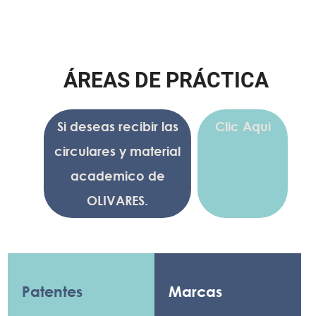
Á
R
E
A
S
D
E
P
R
Á
C
T
I
C
A
Si deseas recibir las
Clic Aqui
circulares y material
academico de
OLIVARES.
Patentes
Marcas