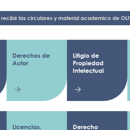
ir las circulares y material academico de OLIVARES
erechos de
Litigio de
Anti
utor
Propiedad
Luch
Intelectual
fals
icencias,
Derecho
Regu