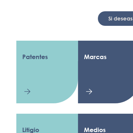
Si deseas recib
Patentes
Marcas
D
A
Litigio
Medios
L