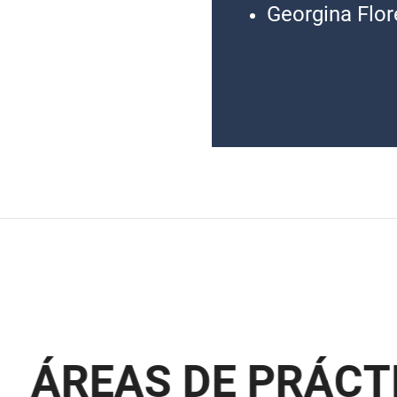
Georgina Flor
Á
R
E
A
S
D
E
P
R
Á
C
T
I
C