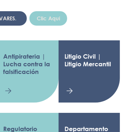
.
Clic Aqui
pirateria |
Litigio Civil |
a contra la
Litigio Mercantil
ificación
latorio
Departamento