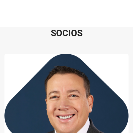
S
O
C
I
O
S