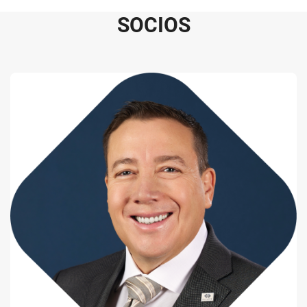
S
O
C
I
O
S