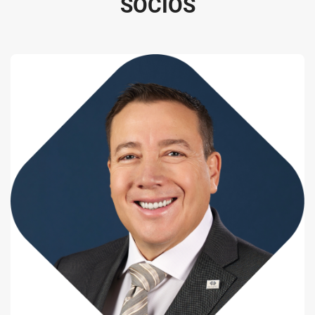
S
O
C
I
O
S