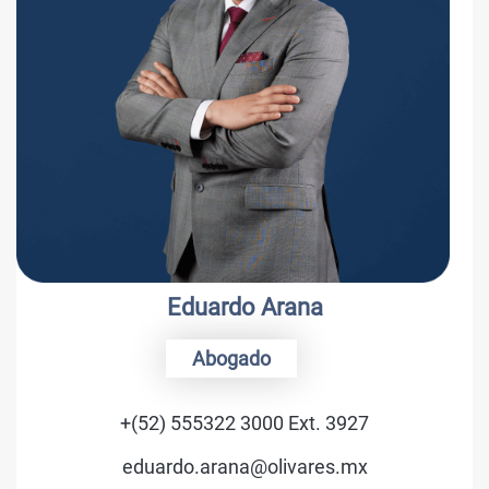
na
Luis C. Schmi
Consejero
t. 3927
+(52) 555322 3000 Ex
res.mx
luis.schmidt@oliva