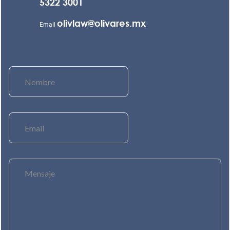
5322 3001
olivlaw@olivares.mx
Email