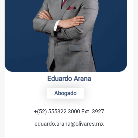
Luis C. Schmidt
Consejero
+(52) 555322 3000 Ext. 3400
luis.schmidt@olivares.mx