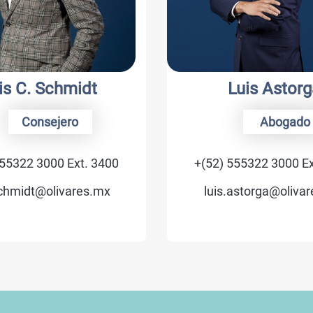
s C. Schmidt
Luis Astorga
Consejero
Abogado
5322 3000 Ext. 3400
+(52) 555322 3000 Ext.
hmidt@olivares.mx
luis.astorga@olivare