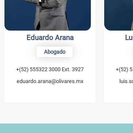
Eduardo Arana
Lui
Abogado
+(52) 555322 3000 Ext. 3927
+(52) 55
eduardo.arana@olivares.mx
luis.sc