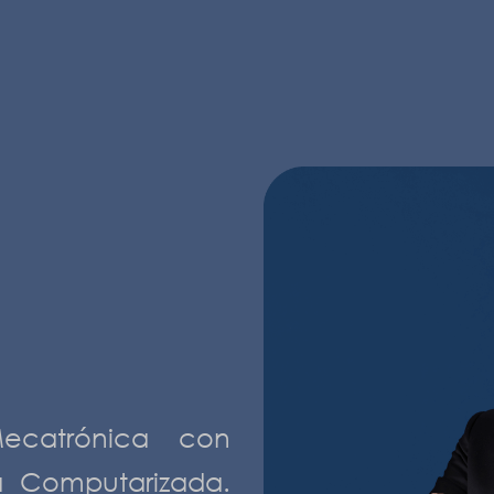
ecatrónica con
a Computarizada.